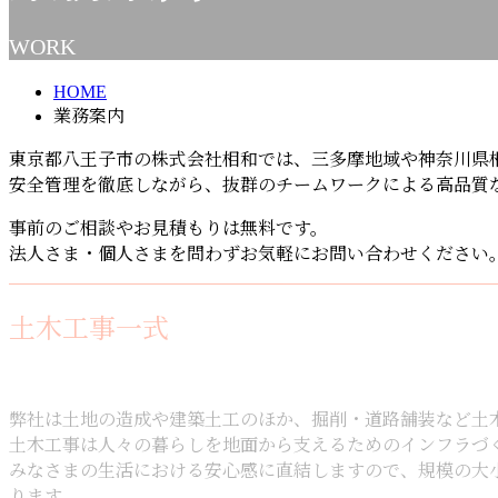
WORK
HOME
業務案内
東京都八王子市の株式会社相和では、三多摩地域や神奈川県
安全管理を徹底しながら、抜群のチームワークによる高品質
事前のご相談やお見積もりは無料です。
法人さま・個人さまを問わずお気軽にお問い合わせください
土木工事一式
弊社は土地の造成や建築土工のほか、掘削・道路舗装など土
土木工事は人々の暮らしを地面から支えるためのインフラづ
みなさまの生活における安心感に直結しますので、規模の大
ります。