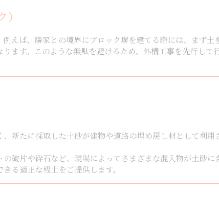
ク）
。例えば、隣家との境界にブロック塀を建てる際には、まず土
なります。このような無駄を避けるため、外構工事を先行して
く、新たに採取した土砂が建物や道路の埋め戻し材として利用
トの破片や砕石など、現場によってさまざまな混入物が土砂に
できる適正な残土をご提供します。