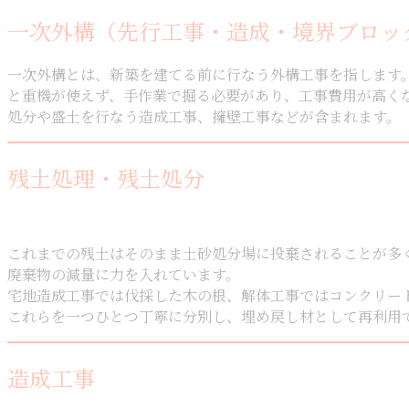
一次外構（先行工事・造成・境界ブロッ
一次外構とは、新築を建てる前に行なう外構工事を指します
と重機が使えず、手作業で掘る必要があり、工事費用が高く
処分や盛土を行なう造成工事、擁壁工事などが含まれます。
残土処理・残土処分
これまでの残土はそのまま土砂処分場に投棄されることが多
廃棄物の減量に力を入れています。
宅地造成工事では伐採した木の根、解体工事ではコンクリー
これらを一つひとつ丁寧に分別し、埋め戻し材として再利用
造成工事