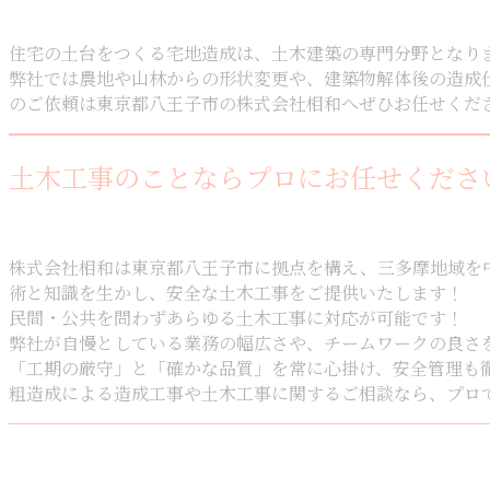
住宅の土台をつくる宅地造成は、土木建築の専門分野となり
弊社では農地や山林からの形状変更や、建築物解体後の造成
のご依頼は東京都八王子市の株式会社相和へぜひお任せくだ
土木工事のことならプロにお任せくださ
株式会社相和は東京都八王子市に拠点を構え、三多摩地域を中
術と知識を生かし、安全な土木工事をご提供いたします！
民間・公共を問わずあらゆる土木工事に対応が可能です！
弊社が自慢としている業務の幅広さや、チームワークの良さ
「工期の厳守」と「確かな品質」を常に心掛け、安全管理も
粗造成による造成工事や土木工事に関するご相談なら、プロ
お問い合わせ