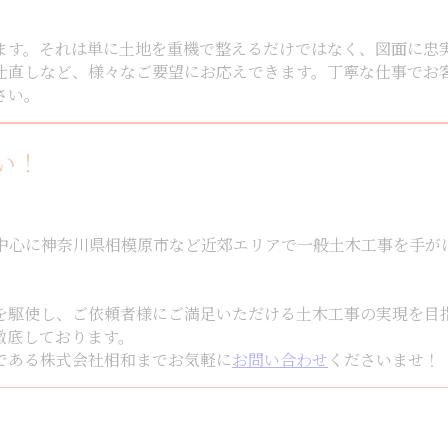
ます。それは単に土地を重機で整えるだけではなく、図面に忠
仕直しなど、様々なご要望にお応えできます。丁寧な仕事でお
さい。
い！
心に神奈川県相模原市など近郊エリアで一般土木工事を手がけ
を駆使し、ご依頼者様にご満足いただける土木工事の実現を目
徹底しております。
である株式会社相和までお気軽に
お問い合わせ
くださいませ！