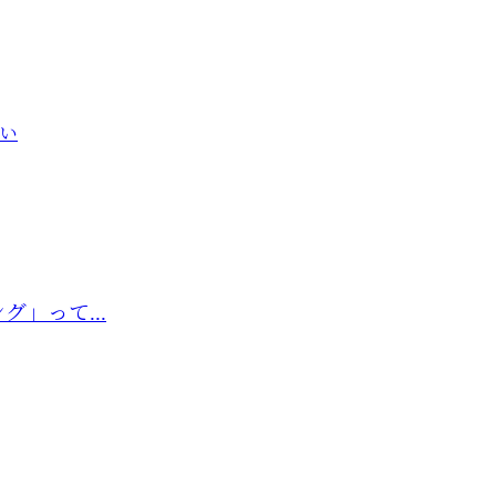
い
」って...